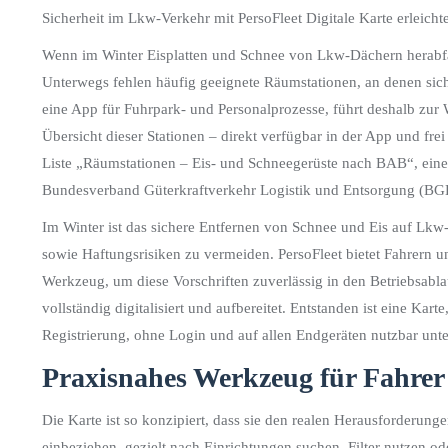
Sicherheit im Lkw-Verkehr mit PersoFleet Digitale Karte erleich
Wenn im Winter Eisplatten und Schnee von Lkw-Dächern herabfall
Unterwegs fehlen häufig geeignete Räumstationen, an denen sich
eine App für Fuhrpark- und Personalprozesse, führt deshalb zur Wi
Übersicht dieser Stationen – direkt verfügbar in der App und frei
Liste „Räumstationen – Eis- und Schneegerüste nach BAB“, einer
Bundesverband Güterkraftverkehr Logistik und Entsorgung (BGL
Im Winter ist das sichere Entfernen von Schnee und Eis auf Lk
sowie Haftungsrisiken zu vermeiden. PersoFleet bietet Fahrern un
Werkzeug, um diese Vorschriften zuverlässig in den Betriebsabl
vollständig digitalisiert und aufbereitet. Entstanden ist eine Kart
Registrierung, ohne Login und auf allen Endgeräten nutzbar unt
Praxisnahes Werkzeug für Fahrer
Die Karte ist so konzipiert, dass sie den realen Herausforderung
einbeziehen, gezielt nach Einrichtungen suchen, Filter nutzen o