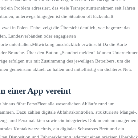
wird ein Problem adressiert, das viele Transportunternehmen seit Jahren
tionen, unterwegs hingegen ist die Situation oft lückenhaft.
d zwei in Polen. Dabei zeigt die Übersicht deutlich, wie begrenzt das
öfen, Landesverbänden oder engagierten
ndorte unterhalten.Mitwirkung ausdrücklich erwünscht Da die Karte
gung der Branche. Über den Button „Standort melden“ können Unternehme
äge erfolgen nur mit Zustimmung des jeweiligen Betreibers, um die
ionen gemeinsam aktuell zu halten und mittelfristig ein dichteres Netz
n einer App vereint
er hinaus führt PersoFleet alle wesentlichen Abläufe rund um
men. Dazu zählen digitale Abfahrtskontrollen, strukturierte Mängel-,
zeug- und Personalakten sowie ein integriertes Dokumentenmanagement
rales Kontaktverzeichnis, ein digitales Schwarzes Brett und ein
en Disposition und Fuhrparkleitung jederzeit einen präzisen Überblick