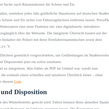
tert Suche nach Räumstationen für Schnee und Eis
en, entstehen jedes Jahr gefährliche Situationen auf deutschen Straße
 Schnee und Eis sicher von Fahrzeugdächern entfernen lassen. PersoFle
ntersaison eine neue Funktion ein: eine digitalisierte, interaktive
 zugänglich über die Webseite. Die integrierte Übersicht basiert auf der
 Initiative der Polizei mit ihren Fernfahrerstammtischen sowie dem
) e. V.
w-Dächern gesetzlich vorgeschrieben, um Gefährdungen im Straßenverke
d Disponenten jetzt ein sofort nutzbares
auf zu integrieren. Was früher als PDF im Umlauf war, wurde nun
e, die erstmals einen schnellen und intuitiven Überblick bietet – ohne
er diesem
Link
.
 und Disposition
en des Winterbetriebs gerecht wird. Fahrer können ihren aktuellen Stando
der sich Stationen im Umkreis anzeigen lassen. Die Navigation zur