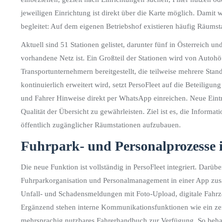
jeweiligen Einrichtung ist direkt über die Karte möglich. Damit 
begleitet: Auf dem eigenen Betriebshof existieren häufig Räumsta
Aktuell sind 51 Stationen gelistet, darunter fünf in Österreich un
vorhandene Netz ist. Ein Großteil der Stationen wird von Autoh
Transportunternehmern bereitgestellt, die teilweise mehrere Sta
kontinuierlich erweitert wird, setzt PersoFleet auf die Beteili
und Fahrer Hinweise direkt per WhatsApp einreichen. Neue Eintr
Qualität der Übersicht zu gewährleisten. Ziel ist es, die Informat
öffentlich zugänglicher Räumstationen aufzubauen.
Fuhrpark- und Personalprozesse i
Die neue Funktion ist vollständig in PersoFleet integriert. Darüb
Fuhrparkorganisation und Personalmanagement in einer App zusam
Unfall- und Schadensmeldungen mit Foto-Upload, digitale Fahr
Ergänzend stehen interne Kommunikationsfunktionen wie ein zent
mehrsprachig nutzbares Fahrerhandbuch zur Verfügung. So behalt