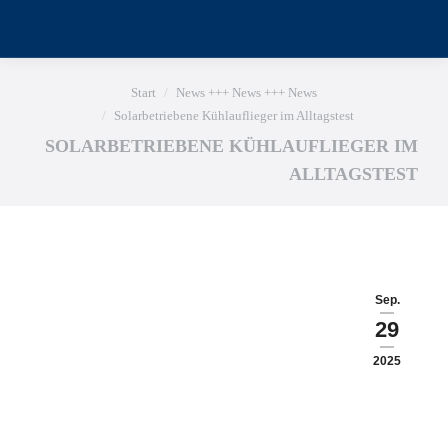
Sie befinden sich hier:
Start
News +++ News +++ News
Solarbetriebene Kühlauflieger im Alltagstest
SOLARBETRIEBENE KÜHLAUFLIEGER IM
ALLTAGSTEST
Sep.
29
2025