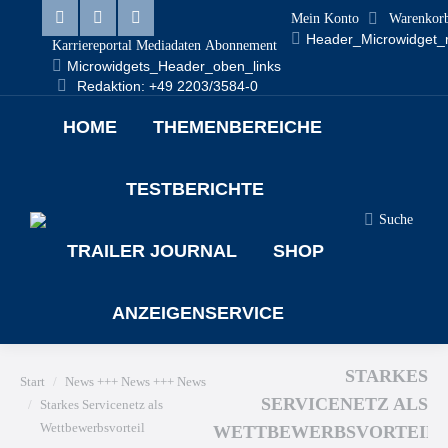
Mein Konto
Warenkor
Header_Microwidget_
Karriereportal
Mediadaten
Abonnement
Microwidgets_Header_oben_links
Redaktion: +49 2203/3584-0
HOME
THEMENBEREICHE
TESTBERICHTE
Suche
TRAILER JOURNAL
SHOP
ANZEIGENSERVICE
Sie befinden sich hier:
STARKES
Start
News +++ News +++ News
SERVICENETZ ALS
Starkes Servicenetz als
Wettbewerbsvorteil
WETTBEWERBSVORTEIL