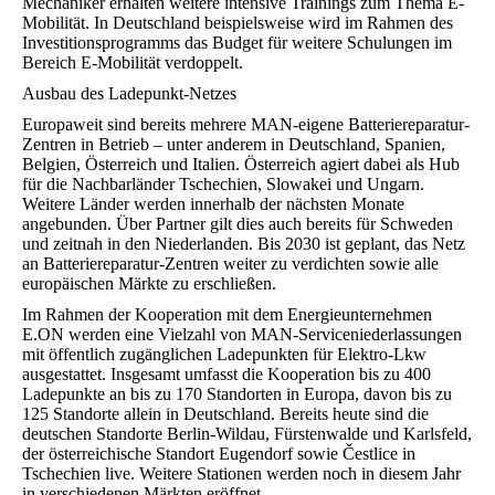
Mechaniker erhalten weitere intensive Trainings zum Thema E-
Mobilität. In Deutschland beispielsweise wird im Rahmen des
Investitionsprogramms das Budget für weitere Schulungen im
Bereich E-Mobilität verdoppelt.
Ausbau des Ladepunkt-Netzes
Europaweit sind bereits mehrere MAN-eigene Batteriereparatur-
Zentren in Betrieb – unter anderem in Deutschland, Spanien,
Belgien, Österreich und Italien. Österreich agiert dabei als Hub
für die Nachbarländer Tschechien, Slowakei und Ungarn.
Weitere Länder werden innerhalb der nächsten Monate
angebunden. Über Partner gilt dies auch bereits für Schweden
und zeitnah in den Niederlanden. Bis 2030 ist geplant, das Netz
an Batteriereparatur-Zentren weiter zu verdichten sowie alle
europäischen Märkte zu erschließen.
Im Rahmen der Kooperation mit dem Energieunternehmen
E.ON werden eine Vielzahl von MAN-Serviceniederlassungen
mit öffentlich zugänglichen Ladepunkten für Elektro-Lkw
ausgestattet. Insgesamt umfasst die Kooperation bis zu 400
Ladepunkte an bis zu 170 Standorten in Europa, davon bis zu
125 Standorte allein in Deutschland. Bereits heute sind die
deutschen Standorte Berlin-Wildau, Fürstenwalde und Karlsfeld,
der österreichische Standort Eugendorf sowie Čestlice in
Tschechien live. Weitere Stationen werden noch in diesem Jahr
in verschiedenen Märkten eröffnet.