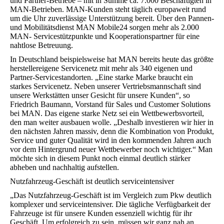
und Partner-Betriebe – mit in Summe ca. 7.000 Beschäftigten in
MAN-Betrieben. MAN-Kunden steht täglich europaweit rund
um die Uhr zuverlässige Unterstützung bereit. Über den Pannen-
und Mobilitätsdienst MAN Mobile24 sorgen mehr als 2.000
MAN- Servicestützpunkte und Kooperationspartner für eine
nahtlose Betreuung.
In Deutschland beispielsweise hat MAN bereits heute das größte
herstellereigene Servicenetz mit mehr als 340 eigenen und
Partner-Servicestandorten. „Eine starke Marke braucht ein
starkes Servicenetz. Neben unserer Vertriebsmannschaft sind
unsere Werkstätten unser Gesicht für unsere Kunden“, so
Friedrich Baumann, Vorstand für Sales und Customer Solutions
bei MAN. Das eigene starke Netz sei ein Wettbewerbsvorteil,
den man weiter ausbauen wolle. „Deshalb investieren wir hier in
den nächsten Jahren massiv, denn die Kombination von Produkt,
Service und guter Qualität wird in den kommenden Jahren auch
vor dem Hintergrund neuer Wettbewerber noch wichtiger.“ Man
möchte sich in diesem Punkt noch einmal deutlich stärker
abheben und nachhaltig aufstellen.
Nutzfahrzeug-Geschäft ist deutlich serviceintensiver
„Das Nutzfahrzeug-Geschäft ist im Vergleich zum Pkw deutlich
komplexer und serviceintensiver. Die tägliche Verfügbarkeit der
Fahrzeuge ist für unsere Kunden essenziell wichtig für ihr
Geschäft. Um erfolgreich zu sein, müssen wir ganz nah an