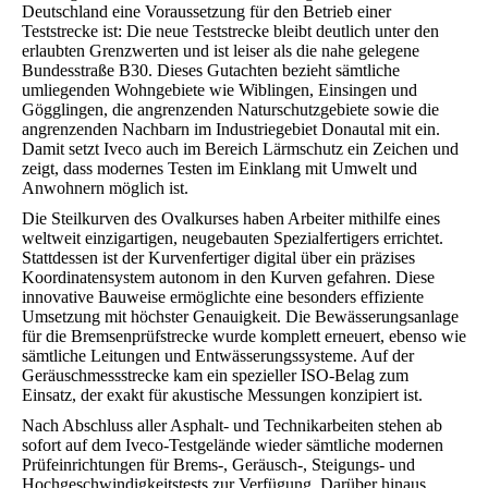
Deutschland eine Voraussetzung für den Betrieb einer
Teststrecke ist: Die neue Teststrecke bleibt deutlich unter den
erlaubten Grenzwerten und ist leiser als die nahe gelegene
Bundesstraße B30. Dieses Gutachten bezieht sämtliche
umliegenden Wohngebiete wie Wiblingen, Einsingen und
Gögglingen, die angrenzenden Naturschutzgebiete sowie die
angrenzenden Nachbarn im Industriegebiet Donautal mit ein.
Damit setzt Iveco auch im Bereich Lärmschutz ein Zeichen und
zeigt, dass modernes Testen im Einklang mit Umwelt und
Anwohnern möglich ist.
Die Steilkurven des Ovalkurses haben Arbeiter mithilfe eines
weltweit einzigartigen, neugebauten Spezialfertigers errichtet.
Stattdessen ist der Kurvenfertiger digital über ein präzises
Koordinatensystem autonom in den Kurven gefahren. Diese
innovative Bauweise ermöglichte eine besonders effiziente
Umsetzung mit höchster Genauigkeit. Die Bewässerungsanlage
für die Bremsenprüfstrecke wurde komplett erneuert, ebenso wie
sämtliche Leitungen und Entwässerungssysteme. Auf der
Geräuschmessstrecke kam ein spezieller ISO-Belag zum
Einsatz, der exakt für akustische Messungen konzipiert ist.
Nach Abschluss aller Asphalt- und Technikarbeiten stehen ab
sofort auf dem Iveco-Testgelände wieder sämtliche modernen
Prüfeinrichtungen für Brems-, Geräusch-, Steigungs- und
Hochgeschwindigkeitstests zur Verfügung. Darüber hinaus