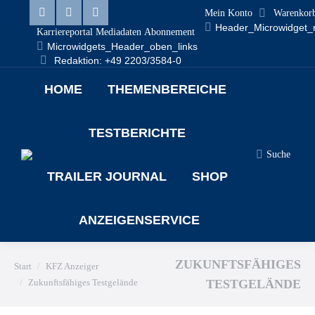
Mein Konto
Warenkor
Linkedin
Facebook
X
Header_Microwidget_
Karriereportal
Mediadaten
Abonnement
Microwidgets_Header_oben_links
page
page
page
Redaktion: +49 2203/3584-0
opens
opens
opens
HOME
THEMENBEREICHE
in
in
in
new
new
new
TESTBERICHTE
window
window
window
Search:
Suche
TRAILER JOURNAL
SHOP
ANZEIGENSERVICE
Sie befinden sich hier:
ZUKUNFTSFÄHIGES
Start
KFZ Anzeiger
Zukunftsfähiges Testgelände
TESTGELÄNDE