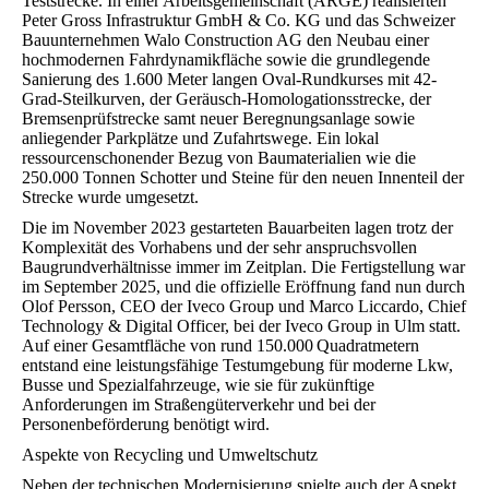
Teststrecke. In einer Arbeitsgemeinschaft (ARGE) realisierten
Peter Gross Infrastruktur GmbH & Co. KG und das Schweizer
Bauunternehmen Walo Construction AG den Neubau einer
hochmodernen Fahrdynamikfläche sowie die grundlegende
Sanierung des 1.600 Meter langen Oval-Rundkurses mit 42-
Grad-Steilkurven, der Geräusch-Homologationsstrecke, der
Bremsenprüfstrecke samt neuer Beregnungsanlage sowie
anliegender Parkplätze und Zufahrtswege. Ein lokal
ressourcenschonender Bezug von Baumaterialien wie die
250.000 Tonnen Schotter und Steine für den neuen Innenteil der
Strecke wurde umgesetzt.
Die im November 2023 gestarteten Bauarbeiten lagen trotz der
Komplexität des Vorhabens und der sehr anspruchsvollen
Baugrundverhältnisse immer im Zeitplan. Die Fertigstellung war
im September 2025, und die offizielle Eröffnung fand nun durch
Olof Persson, CEO der Iveco Group und Marco Liccardo, Chief
Technology & Digital Officer, bei der Iveco Group in Ulm statt.
Auf einer Gesamtfläche von rund 150.000 Quadratmetern
entstand eine leistungsfähige Testumgebung für moderne Lkw,
Busse und Spezialfahrzeuge, wie sie für zukünftige
Anforderungen im Straßengüterverkehr und bei der
Personenbeförderung benötigt wird.
Aspekte von Recycling und Umweltschutz
Neben der technischen Modernisierung spielte auch der Aspekt