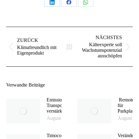
Teilen
Teilen
Teilen
auf
auf
auf
LinkedIn
Facebook
WhatsApp
Kommentarnavigation
NÄCHSTES
ZURÜCK
Kälteexperte soll
Klimafreundlich mit
Vorheriger
Nächster
Wachstumspotenzial
Eigenprodukt
Beitrag:
Beitrag:
ausschöpfen
Verwandte Beiträge
Emissionsfreies
Remote A
Transportangebot
für
verstärkt
Parkplatz
August 7, 2026
August 6,
Timocom
Veränderu