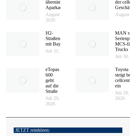
übernimmt
der cellcen
Aparkado
Geschäfts
August 4,
August 3,
2026
H2-
MAN start
Straßenerprobung
Serienprod
mit Bayernflotte
MCS-fähig
Trucks
Juli 31, 2026
Juli 30, 2
eTopas
Toyota
600
steigt bei
geht
cellcentric
auf die
ein
Straße
Juli 28,
Juli 29,
2026
2026
JETZT reinhören: