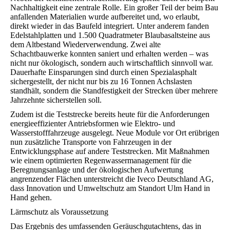
Nachhaltigkeit eine zentrale Rolle. Ein großer Teil der beim Bau
anfallenden Materialien wurde aufbereitet und, wo erlaubt,
direkt wieder in das Baufeld integriert. Unter anderem fanden
Edelstahlplatten und 1.500 Quadratmeter Blaubasaltsteine aus
dem Altbestand Wiederverwendung. Zwei alte
Schachtbauwerke konnten saniert und erhalten werden – was
nicht nur ökologisch, sondern auch wirtschaftlich sinnvoll war.
Dauerhafte Einsparungen sind durch einen Spezialasphalt
sichergestellt, der nicht nur bis zu 16 Tonnen Achslasten
standhält, sondern die Standfestigkeit der Strecken über mehrere
Jahrzehnte sicherstellen soll.
Zudem ist die Teststrecke bereits heute für die Anforderungen
energieeffizienter Antriebsformen wie Elektro- und
Wasserstofffahrzeuge ausgelegt. Neue Module vor Ort erübrigen
nun zusätzliche Transporte von Fahrzeugen in der
Entwicklungsphase auf andere Teststrecken. Mit Maßnahmen
wie einem optimierten Regenwassermanagement für die
Beregnungsanlage und der ökologischen Aufwertung
angrenzender Flächen unterstreicht die Iveco Deutschland AG,
dass Innovation und Umweltschutz am Standort Ulm Hand in
Hand gehen.
Lärmschutz als Voraussetzung
Das Ergebnis des umfassenden Geräuschgutachtens, das in