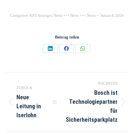
Categories:
KFZ Anzeiger
,
News +++ News +++ News
Januar 8, 2026
Beitrag teilen
NÄCHSTES
ZURÜCK
Bosch ist
Neue
Technologiepartner
Leitung in
für
Iserlohn
Sicherheitsparkplatz