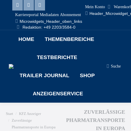
Mein Konto
Warenkor
Header_Microwidget_
Karriereportal
Mediadaten
Abonnement
Microwidgets_Header_oben_links
Redaktion: +49 2203/3584-0
HOME
THEMENBEREICHE
TESTBERICHTE
Suche
TRAILER JOURNAL
SHOP
ANZEIGENSERVICE
ZUVERLÄSSIGE
Sie befinden sich hier:
Start
KFZ Anzeiger
PHARMATRANSPORTE
Zuverlässige
Pharmatransporte in Europa
IN EUROPA