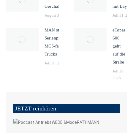
Geschäftsführung
mit Bayern
August 3, 2026
Juli 31, 202
MAN startet
eTopas
Serienproduktion
600
MCS-fähiger E-
geht
Trucks
auf die
Straße
Juli 30, 2026
Juli 29,
2026
JETZT reinhören: