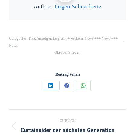
Author:
Jürgen Schnackertz
Categories:
KFZ Anzeiger
,
Logistik + Verkehr
,
News +++ News +++
News
Oktober 9, 2024
Beitrag teilen
ZURÜCK
Curtainsider der nächsten Generation