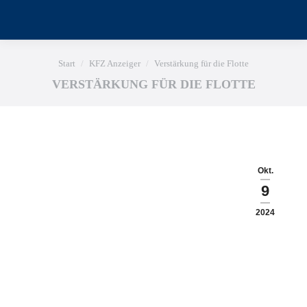
Sie befinden sich hier:
Start
KFZ Anzeiger
Verstärkung für die Flotte
VERSTÄRKUNG FÜR DIE FLOTTE
Okt.
9
2024