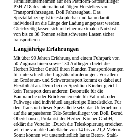
Familienunternehmen auf den Plattform-Sattelauflieger
P3H Z18 des international tätigen Herstellers von
Transportfahrzeugen, Doll Fahrzeugbau. Das
Spezialfahrzeug ist teleskopierbar und kann damit
individuell an die Länge der Ladung angepasst werden.
Gleichzeitig lassen sich mit einer maximalen Nutzlast
von bis zu 38 Tonnen selbst schwerste Lasten sicher
transportieren.
Langjährige Erfahrungen
Mit über 90 Jahren Erfahrung und einem Fuhrpark von
50 Zugmaschinen sowie 130 Aufliegern bietet die
Herbert Kircher GmbH ihren Kunden Transportlösungen
für unterschiedliche Logistikanforderungen. Vor allem
im Großraum- und Schwertransport kommt es dabei auf
Flexibilität an. Denn bei der Spedition Kircher gleicht
kein Transport dem anderen: Betonteile für die
Baubranche oder Brückenelemente für Fahrrad- oder
Fußwege sind individuell angefertigte Einzelstücke. Für
den Transport dieser Spezialteile setzt das Unternehmen
auf die anpassbaren Tele-Sattelauflieger von Doll. Bernd
Obertshauser, Prokurist der Herbert Kircher GmbH,
erklärt die Vorteile: „Durch die Teleskopierung erreichen
wir eine variable Ladefläche von 14 bis zu 21,2 Metern.
Somit können wir unterschiedlich lange Beton-, Stahl-