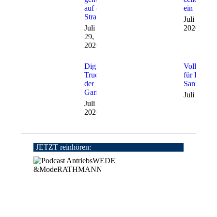
auf die
ein
Straße
Juli 28,
Juli
2026
29,
2026
Digitale
Vollautoma
Trucks auf
für BW-
der
Sanitätsfa
Gamescom
Juli 24, 2
Juli 27,
2026
JETZT reinhören: