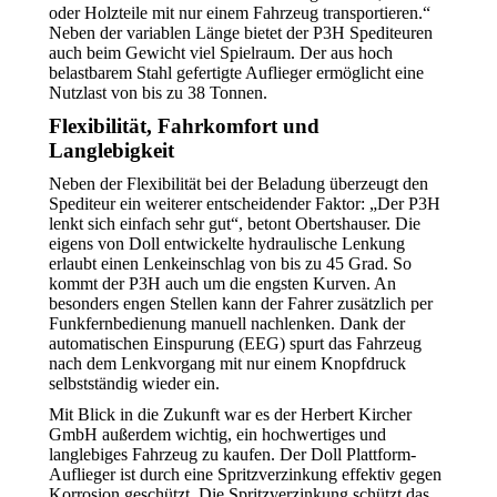
oder Holzteile mit nur einem Fahrzeug transportieren.“
Neben der variablen Länge bietet der P3H Spediteuren
auch beim Gewicht viel Spielraum. Der aus hoch
belastbarem Stahl gefertigte Auflieger ermöglicht eine
Nutzlast von bis zu 38 Tonnen.
Flexibilität, Fahrkomfort und
Langlebigkeit
Neben der Flexibilität bei der Beladung überzeugt den
Spediteur ein weiterer entscheidender Faktor: „Der P3H
lenkt sich einfach sehr gut“, betont Obertshauser. Die
eigens von Doll entwickelte hydraulische Lenkung
erlaubt einen Lenkeinschlag von bis zu 45 Grad. So
kommt der P3H auch um die engsten Kurven. An
besonders engen Stellen kann der Fahrer zusätzlich per
Funkfernbedienung manuell nachlenken. Dank der
automatischen Einspurung (EEG) spurt das Fahrzeug
nach dem Lenkvorgang mit nur einem Knopfdruck
selbstständig wieder ein.
Mit Blick in die Zukunft war es der Herbert Kircher
GmbH außerdem wichtig, ein hochwertiges und
langlebiges Fahrzeug zu kaufen. Der Doll Plattform-
Auflieger ist durch eine Spritzverzinkung effektiv gegen
Korrosion geschützt. Die Spritzverzinkung schützt das