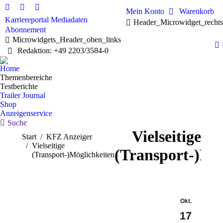
Mein Konto
Warenkorb
Linkedin
Facebook
X
Karriereportal
Mediadaten
Header_Microwidget_recht
page
page
page
Abonnement
opens
opens
opens
Microwidgets_Header_oben_links
in
in
in
Redaktion: +49 2203/3584-0
new
new
new
window
window
window
Home
Themenbereiche
Testberichte
Trailer Journal
Shop
Anzeigenservice
Search:
Suche
Vielseitige
Sie befinden sich hier:
Start
KFZ Anzeiger
Vielseitige
(Transport-)Mö
(Transport-)Möglichkeiten
Okt.
17