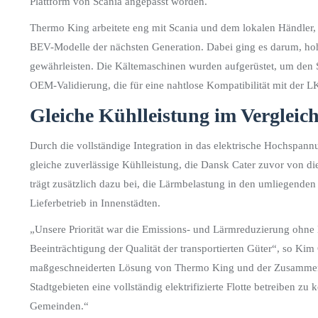
Plattform von Scania angepasst worden.
Thermo King arbeitete eng mit Scania und dem lokalen Händler, 
BEV-Modelle der nächsten Generation. Dabei ging es darum, hohe
gewährleisten. Die Kältemaschinen wurden aufgerüstet, um den 
OEM-Validierung, die für eine nahtlose Kompatibilität mit der L
Gleiche Kühlleistung im Vergleic
Durch die vollständige Integration in das elektrische Hochspan
gleiche zuverlässige Kühlleistung, die Dansk Cater zuvor von d
trägt zusätzlich dazu bei, die Lärmbelastung in den umliegenden
Lieferbetrieb in Innenstädten.
„Unsere Priorität war die Emissions- und Lärmreduzierung ohne 
Beeinträchtigung der Qualität der transportierten Güter“, so Ki
maßgeschneiderten Lösung von Thermo King und der Zusammenarb
Stadtgebieten eine vollständig elektrifizierte Flotte betreiben 
Gemeinden.“