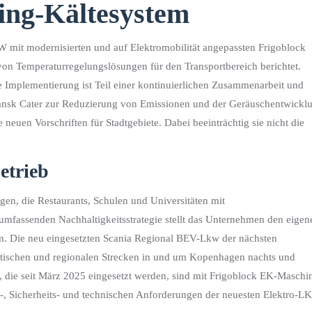
ing-Kältesystem
mit modernisierten und auf Elektromobilität angepassten Frigoblock
on Temperaturregelungslösungen für den Transportbereich berichtet.
 Implementierung ist Teil einer kontinuierlichen Zusammenarbeit und
on Dansk Cater zur Reduzierung von Emissionen und der Geräuschentwickl
e neuen Vorschriften für Stadtgebiete. Dabei beeinträchtig sie nicht die
etrieb
gen, die Restaurants, Schulen und Universitäten mit
umfassenden Nachhaltigkeitsstrategie stellt das Unternehmen den eigen
um. Die neu eingesetzten Scania Regional BEV-Lkw der nächsten
dtischen und regionalen Strecken in und um Kopenhagen nachts und
w, die seit März 2025 eingesetzt werden, sind mit Frigoblock EK-Maschi
ie-, Sicherheits- und technischen Anforderungen der neuesten Elektro-L