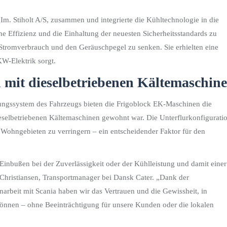
Im. Stiholt A/S, zusammen und integrierte die Kühltechnologie in die
 Effizienz und die Einhaltung der neuesten Sicherheitsstandards zu
Stromverbrauch und den Geräuschpegel zu senken. Sie erhielten eine
KW-Elektrik sorgt.
h mit dieselbetriebenen Kältemaschin
nungssystem des Fahrzeugs bieten die Frigoblock EK-Maschinen die
ieselbetriebenen Kältemaschinen gewohnt war. Die Unterflurkonfigurati
 Wohngebieten zu verringern – ein entscheidender Faktor für den
Einbußen bei der Zuverlässigkeit oder der Kühlleistung und damit einer
m Christiansen, Transportmanager bei Dansk Cater. „Dank der
eit mit Scania haben wir das Vertrauen und die Gewissheit, in
zu können – ohne Beeinträchtigung für unsere Kunden oder die lokalen