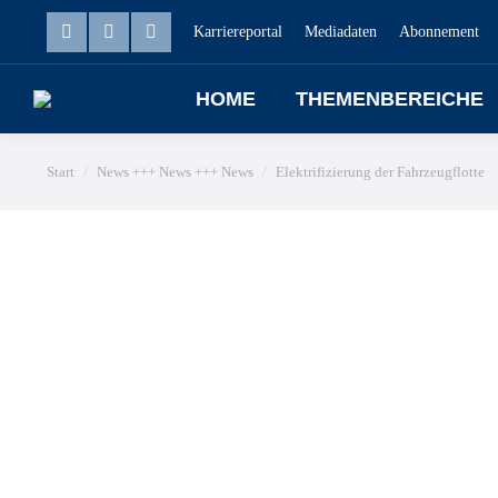
Karriereportal
Mediadaten
Abonnement
HOME
THEMENBEREICHE
Sie befinden sich hier:
Start
News +++ News +++ News
Elektrifizierung der Fahrzeugflotte