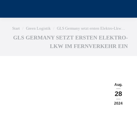
Sie befinden sich hier:
Start
Green Logistik
GLS Germany setzt ersten Elektro-Lkw…
GLS GERMANY SETZT ERSTEN ELEKTRO-
LKW IM FERNVERKEHR EIN
Aug.
28
2024