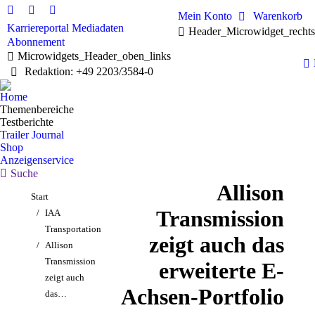
Mein Konto
Warenkorb
Linkedin
Facebook
X
Karriereportal
Mediadaten
Header_Microwidget_recht
page
page
page
Abonnement
opens
opens
opens
Microwidgets_Header_oben_links
in
in
in
Redaktion: +49 2203/3584-0
new
new
new
window
window
window
Home
Themenbereiche
Testberichte
Trailer Journal
Shop
Anzeigenservice
Search:
Suche
Allison
Sie befinden sich hier:
Start
Transmission
IAA
Transportation
zeigt auch das
Allison
Transmission
erweiterte E-
zeigt auch
Achsen-Portfolio
das…