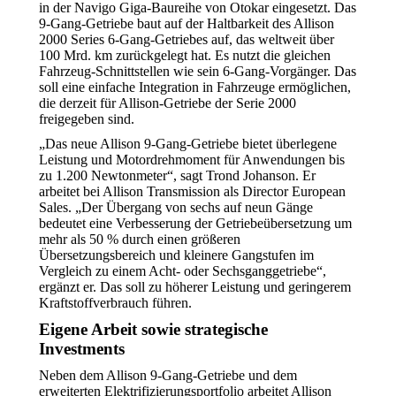
in der Navigo Giga-Baureihe von Otokar eingesetzt. Das
9-Gang-Getriebe baut auf der Haltbarkeit des Allison
2000 Series 6-Gang-Getriebes auf, das weltweit über
100 Mrd. km zurückgelegt hat. Es nutzt die gleichen
Fahrzeug-Schnittstellen wie sein 6-Gang-Vorgänger. Das
soll eine einfache Integration in Fahrzeuge ermöglichen,
die derzeit für Allison-Getriebe der Serie 2000
freigegeben sind.
„Das neue Allison 9-Gang-Getriebe bietet überlegene
Leistung und Motordrehmoment für Anwendungen bis
zu 1.200 Newtonmeter“, sagt Trond Johanson. Er
arbeitet bei Allison Transmission als Director European
Sales. „Der Übergang von sechs auf neun Gänge
bedeutet eine Verbesserung der Getriebeübersetzung um
mehr als 50 % durch einen größeren
Übersetzungsbereich und kleinere Gangstufen im
Vergleich zu einem Acht- oder Sechsganggetriebe“,
ergänzt er. Das soll zu höherer Leistung und geringerem
Kraftstoffverbrauch führen.
Eigene Arbeit sowie strategische
Investments
Neben dem Allison 9-Gang-Getriebe und dem
erweiterten Elektrifizierungsportfolio arbeitet Allison