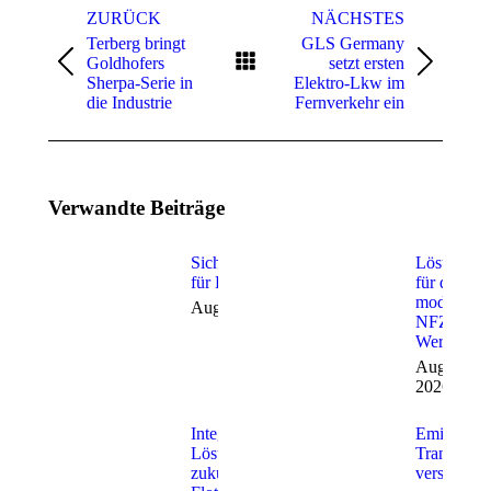
ZURÜCK
NÄCHSTES
Terberg bringt
GLS Germany
Goldhofers
setzt ersten
Vorheriger
Nächster
Sherpa-Serie in
Elektro-Lkw im
Beitrag:
Beitrag:
die Industrie
Fernverkehr ein
Verwandte Beiträge
Sicherheitstechnologien
Lösungen
für Lkw und Anhänger
für die
moderne
August 8, 2026
NFZ-
Werkstatt
August 8,
2026
Integrierte
Emissionsf
Lösungen für
Transporta
zukunftsfähiges
verstärkt