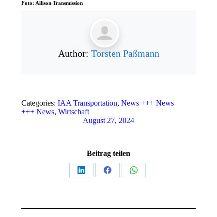
Foto: Allison Transmission
Author:
Torsten Paßmann
Categories:
IAA Transportation
,
News +++ News
+++ News
,
Wirtschaft
August 27, 2024
Beitrag teilen
Teilen
Teilen
Teilen
auf
auf
auf
LinkedIn
Facebook
WhatsApp
Kommentarnavigation