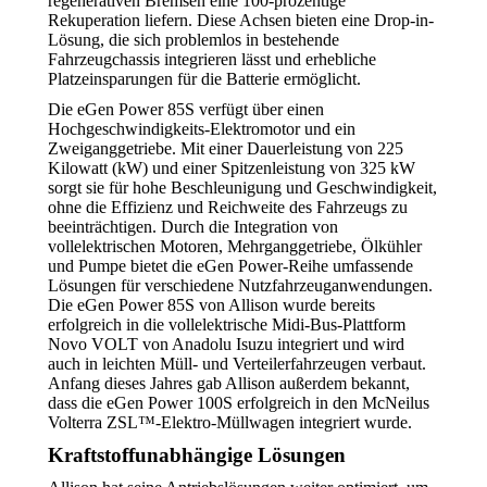
regenerativen Bremsen eine 100-prozentige
Rekuperation liefern. Diese Achsen bieten eine Drop-in-
Lösung, die sich problemlos in bestehende
Fahrzeugchassis integrieren lässt und erhebliche
Platzeinsparungen für die Batterie ermöglicht.
Die eGen Power 85S verfügt über einen
Hochgeschwindigkeits-Elektromotor und ein
Zweiganggetriebe. Mit einer Dauerleistung von 225
Kilowatt (kW) und einer Spitzenleistung von 325 kW
sorgt sie für hohe Beschleunigung und Geschwindigkeit,
ohne die Effizienz und Reichweite des Fahrzeugs zu
beeinträchtigen. Durch die Integration von
vollelektrischen Motoren, Mehrganggetriebe, Ölkühler
und Pumpe bietet die eGen Power-Reihe umfassende
Lösungen für verschiedene Nutzfahrzeuganwendungen.
Die eGen Power 85S von Allison wurde bereits
erfolgreich in die vollelektrische Midi-Bus-Plattform
Novo VOLT von Anadolu Isuzu integriert und wird
auch in leichten Müll- und Verteilerfahrzeugen verbaut.
Anfang dieses Jahres gab Allison außerdem bekannt,
dass die eGen Power 100S erfolgreich in den McNeilus
Volterra ZSL™-Elektro-Müllwagen integriert wurde.
Kraftstoffunabhängige Lösungen