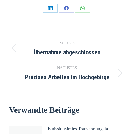
Teilen
Teilen
Teilen
auf
auf
auf
LinkedIn
Facebook
WhatsApp
Kommentarnavigation
ZURÜCK
Übernahme abgeschlossen
Vorheriger
Beitrag:
NÄCHSTES
Präzises Arbeiten im Hochgebirge
Nächster
Beitrag:
Verwandte Beiträge
Emissionsfreies Transportangebot