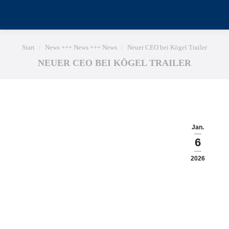
Sie befinden sich hier:
Start
News +++ News +++ News
Neuer CEO bei Kögel Trailer
NEUER CEO BEI KÖGEL TRAILER
Jan.
6
2026