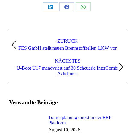
Teilen
Teilen
Teilen
auf
auf
auf
LinkedIn
Facebook
WhatsApp
Kommentarnavigation
ZURÜCK
Vorheriger
FES GmbH stellt neuen Brennstoffzellen-LKW vor
Beitrag:
NÄCHSTES
U-Boot U17 manövriert auf 30 Scheuerle InterCombi
Nächster
Achslinien
Beitrag:
Verwandte Beiträge
Tourenplanung direkt in der ERP-
Plattform
August 10, 2026