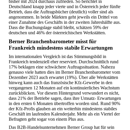
bisher mit 2024 durchaus zufrieden. So berichtet in
Deutschland knapp jeder vierte und in Österreich jeder fünfte
Betrieb, dass die Auftragsbücher (deutlich) voller sind als
angenommen. In beide Märkten geht jeweils ein Drittel von
einer Zunahme des Geschäfts in der zweiten Jahreshälfte aus.
Dass die Buchungslage stabil bleibt, schätzen 59% der
deutschen und 46% der österreichischen Werkstätten.
Berner Branchenbarometer misst für
Frankreich mindestens stabile Erwartungen
Im internationalen Vergleich ist das Stimmungsbild in
Frankreich tendenziell eher reserviert. Durchschnittlich rund
17% beklagen eine schwächere Auftragssituation. Nahezu
genauso viele hatten dies im Berner Branchenbarometer vom
Dezember 2023 auch erwartet (19%). Über alle Werkstätten
hinweg kann auch das französische Kfz-Gewerbe in den
vergangenen 12 Monaten auf ein kontinuierliches Wachstum
zurückblicken. Vor diesem Hintergrund verwundert es nicht,
dass 21% der Betriebe sagen, dass ihre Umsatz- Erwartungen
in den ersten 6 Monaten übertroffen worden sind. Rund 90%
der Kfz-Profis glauben an ein weiterhin mindestens stabiles
Geschäft im laufenden Kalenderjahr. Mehr als ein Viertel der
Befragten geht sogar von einem Plus aus.
Das B2B-Handelsunternehmen Berner Group hat für sein