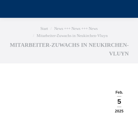
Sie befinden sich hier:
Start
News +++ News +++ News
Mitarbeiter-Zuwachs in Neukirchen-Vluyn
MITARBEITER-ZUWACHS IN NEUKIRCHEN-
VLUYN
Feb.
5
2025