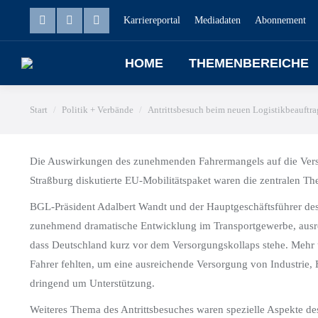
Karriereportal
Mediadaten
Abonnement
HOME
THEMENBEREICHE
Sie befinden sich hier:
Start
Politik + Verbände
Antrittsbesuch beim neuen Logistikbeauftra
Die Auswirkungen des zunehmenden Fahrermangels auf die Versor
Straßburg diskutierte EU-Mobilitätspaket waren die zentralen T
BGL-Präsident Adalbert Wandt und der Hauptgeschäftsführer des 
zunehmend dramatische Entwicklung im Transportgewerbe, ausrei
dass Deutschland kurz vor dem Versorgungskollaps stehe. Mehr
Fahrer fehlten, um eine ausreichende Versorgung von Industrie, 
dringend um Unterstützung.
Weiteres Thema des Antrittsbesuches waren spezielle Aspekte de