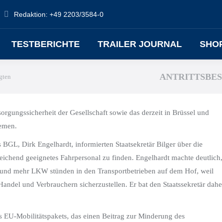
Redaktion: +49 2203/3584-0
TESTBERICHTE
TRAILER JOURNAL
SHO
ANTRITTSBE
gten
gungssicherheit der Gesellschaft sowie das derzeit in Brüssel und
hemen.
BGL, Dirk Engelhardt, informierten Staatsekretär Bilger über die
chend geeignetes Fahrpersonal zu finden. Engelhardt machte deutlich
 und mehr LKW stünden in den Transportbetrieben auf dem Hof, weil
Handel und Verbrauchern sicherzustellen. Er bat den Staatssekretär dahe
s EU-Mobilitätspakets, das einen Beitrag zur Minderung des