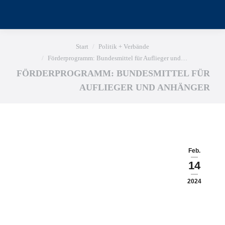
Sie befinden sich hier:
Start
Politik + Verbände
Förderprogramm: Bundesmittel für Auflieger und…
FÖRDERPROGRAMM: BUNDESMITTEL FÜR
AUFLIEGER UND ANHÄNGER
Feb.
14
2024