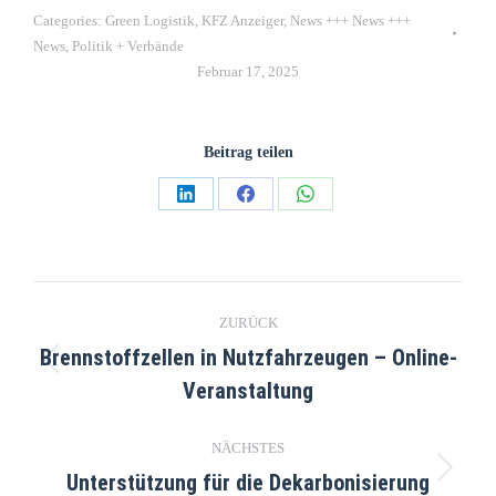
Categories:
Green Logistik
,
KFZ Anzeiger
,
News +++ News +++
News
,
Politik + Verbände
Februar 17, 2025
Beitrag teilen
ZURÜCK
Brennstoffzellen in Nutzfahrzeugen – Online-
Veranstaltung
NÄCHSTES
Unterstützung für die Dekarbonisierung