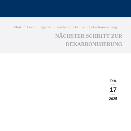
Sie befinden sich hier:
Start
Green Logistik
Nächster Schritt zur Dekarbonisierung
NÄCHSTER SCHRITT ZUR
DEKARBONISIERUNG
Feb.
17
2025