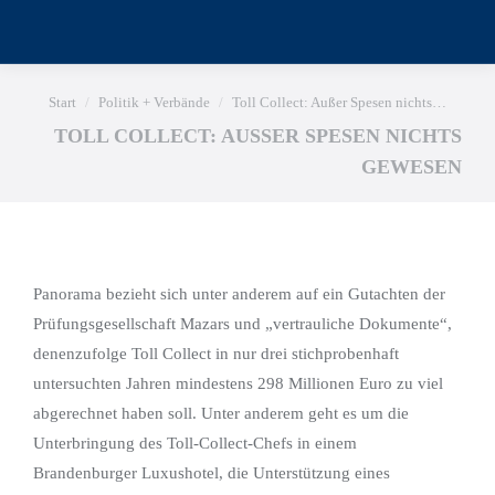
Sie befinden sich hier:
Start
Politik + Verbände
Toll Collect: Außer Spesen nichts…
TOLL COLLECT: AUSSER SPESEN NICHTS G
EWESEN
Panorama bezieht sich unter anderem auf ein Gutachten der
Prüfungsgesellschaft Mazars und „vertrauliche Dokumente“,
denenzufolge Toll Collect in nur drei stichprobenhaft
untersuchten Jahren mindestens 298 Millionen Euro zu viel
abgerechnet haben soll. Unter anderem geht es um die
Unterbringung des Toll-Collect-Chefs in einem
Brandenburger Luxushotel, die Unterstützung eines