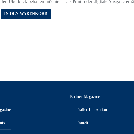
den Überblick behalten möchten – als Print- oder digitale Ausgabe erhäl
IN DEN WARENKORB
Partner-Magazine
gazine
Trailer Innovation
nts
Tranzit