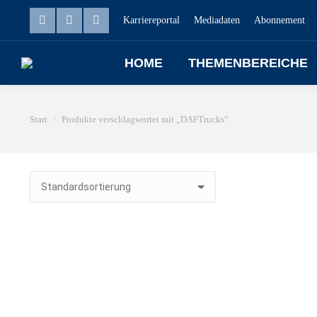
Karriereportal
Mediadaten
Abonnement
HOME
THEMENBEREICHE
Sie befinden sich hier:
Start
Produkte verschlagwortet mit „DAFTrucks“