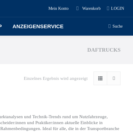
Mein Konto
Warenkorb
LOGIN
P
ANZEIGENSERVICE
Suche
DAFTRUCKS
Einzelnes Ergebnis wird angezeigt
Marktanalysen und Technik-Trends rund um Nutzfahrzeuge,
cheider:innen und Praktiker:innen aktuelle Einblicke in
Rahmenbedingungen. Ideal für alle, die in der Transportbranche