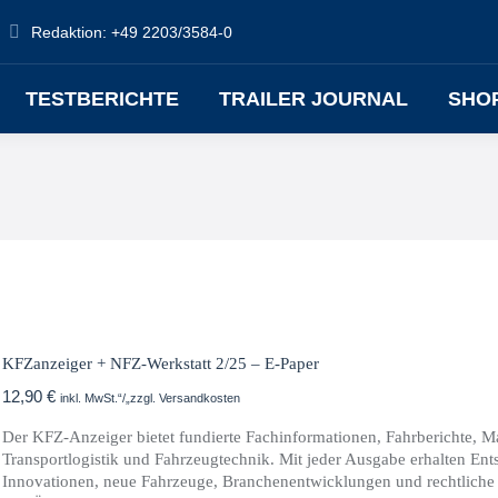
Redaktion: +49 2203/3584-0
TESTBERICHTE
TRAILER JOURNAL
SHO
KFZanzeiger + NFZ-Werkstatt 2/25 – E-Paper
12,90
€
inkl. MwSt.“/„zzgl. Versandkosten
Der KFZ-Anzeiger bietet fundierte Fachinformationen, Fahrberichte, 
Transportlogistik und Fahrzeugtechnik. Mit jeder Ausgabe erhalten Ents
Innovationen, neue Fahrzeuge, Branchenentwicklungen und rechtliche 