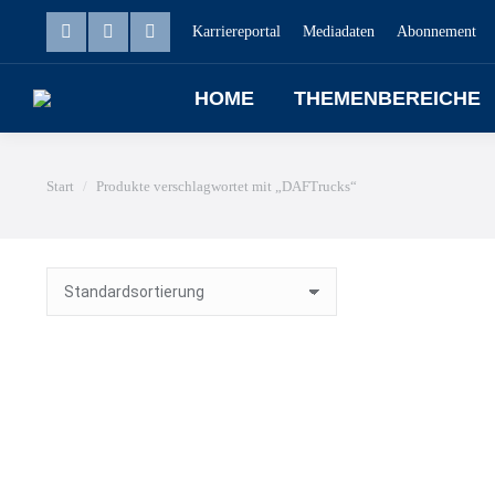
Karriereportal
Mediadaten
Abonnement
HOME
THEMENBEREICHE
Sie befinden sich hier:
Start
Produkte verschlagwortet mit „DAFTrucks“