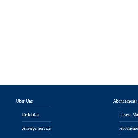
KFZanzeiger + NFZ-Werkstatt 2/25 – E-
Paper
12,90
€
inkl. MwSt.“/„zzgl. Versandkosten
Über Uns
Abonnements
Redaktion
Unsere Ma
Anzeigenservice
Abonneme