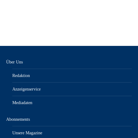
KFZ-anzeiger 11-12/23 – E-Paper
4,80
€
inkl. MwSt.“/„zzgl. Versandkosten
Über Uns
Redaktion
Anzeigenservice
Mediadaten
Abonnements
Unsere Magazine