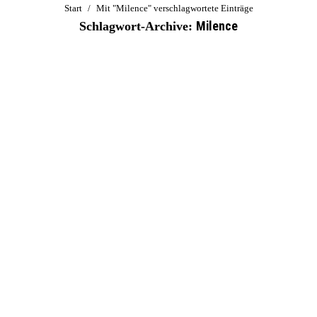
Sie befinden sich hier:
Start
Mit "Milence" verschlagwortete Einträge
Milence
Schlagwort-Archive: