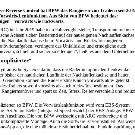
ive Reverse Control hat BPW das Rangieren von Trailern seit 201
ne Vorwärts-Lenkfunktion. Aus Sicht von BPW bedeutet das:
gen – vorwärts wie rückwärts.
(ARC) im Jahr 2019 habe man Fahrzeughersteller, Transportunternehmer
ische Achsen sicher. Basierend auf der hauseigenen Nachlauflenkachse
ie Nachlauflenkachse beim Vorwärts- und Rückwärtsrangieren
övrieraufgaben, verringere das Unfallrisiko und ermögliche auch
uverän, schnell und sicher zu erledigen“, heißt es aus dem Unternehm
omplizierter“
ydraulische Systeme dafür, dass die Räder im optimalen Lenkwinkel
r bisher der natürlichen Lauflinie der Nachlauflenkachse und hatten
Generation können die Räder erstmals auch vorwärts aktiv gelenkt
s Trailers sowohl vorwärts als auch rückwärts bestimmen. Das
Rangiermanöver und spart so Zeit, Stress, Reifenverschleiß und reduzi
lizierter, so BPW. Die Vorwärtslenkfunktion wird vom EBS-System
die ISS-Schnittstelle (Integrated Speed Switch) der EBS-Anlage. BPW
chen Anschluss. Die von BPW werksseitig mit ARC vorbereitete und
 unkomplizierte Montage. Auch die Software ist vorinstalliert. Als weit
ne-App an, die eine mühelose Erstinbetriebnahme, Funktionsprüfung 