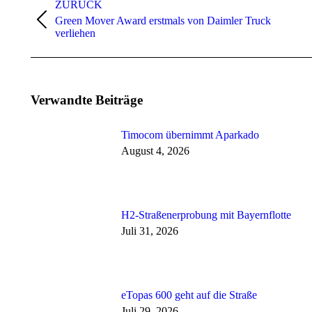
ZURÜCK
Green Mover Award erstmals von Daimler Truck
Vorheriger
verliehen
Beitrag:
Verwandte Beiträge
Timocom übernimmt Aparkado
August 4, 2026
H2-Straßenerprobung mit Bayernflotte
Juli 31, 2026
eTopas 600 geht auf die Straße
Juli 29, 2026