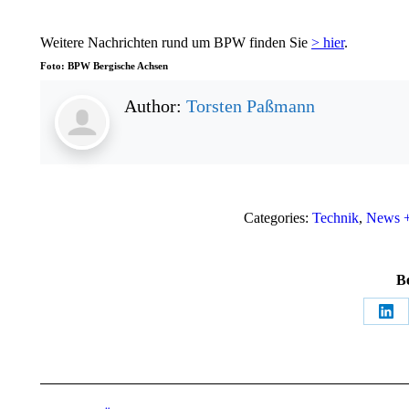
Weitere Nachrichten rund um BPW finden Sie
> hier
.
Foto: BPW Bergische Achsen
Author:
Torsten Paßmann
Categories:
Technik
,
News 
Be
Teil
auf
Lin
Kommentarnavigation