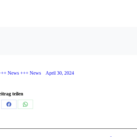
+++ News +++ News
April 30, 2024
itrag teilen
en
Teilen
Teilen
auf
auf
kedIn
Facebook
WhatsApp