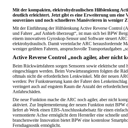
Mit der kompakten, elektrohydraulischen Hilfslenkung Act
deutlich erleichtert. Jetzt gibt es eine Erweiterung um ei
souveränes und noch schnelleres Manövrieren in weniger Zü
Mit der Einführung der Hilfslenkung Active Reverse Control 
und Fahrer „auf Anhieb überzeugt“, ist man sich bei BPW Berg
einem innovativen Gyroskop-Sensor und Software steuert ARC d
elektrohydraulisch. Damit vereinfache ARC herausfordernde Man
weniger geübten Fahrern, anspruchsvolle Transportaufgaben „so
Active Reverse Control „noch agiler, aber nicht k
Beim Rückwärtsfahren sorgen Sensoren sowie elektrische und h
eingeschlagen werden. Beim Vorwärtsrangieren folgten die Räde
oftmals nicht die erforderlichen Lenkwinkel. Mit der neuen ARC-
werden: Per Funksteuerung kann der Fahrer den Lenkeinschlag de
verringert auch auf engstem Raum die Anzahl der erforderlichen 
Anfahrschäden.
Die neue Funktion mache die ARC noch agiler, aber nicht komp
aktiviert. Zur Implementierung der neuen Funktion nutzt BPW 
liefert ab Werk einen EBS-Anschlusskabelsatz für einen einfa
vormontierte Achse ermöglicht dem Hersteller eine schnelle und
branchenweite Innovation bietet BPW eine kostenlose Smartpho
Ferndiagnostik ermöglicht.