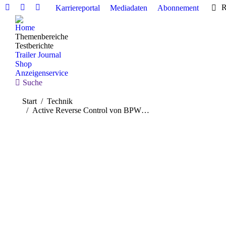
R
Karriereportal
Mediadaten
Abonnement
Linkedin
Facebook
X
page
page
page
Home
opens
opens
opens
Themenbereiche
in
in
in
Testberichte
Trailer Journal
new
new
new
Shop
window
window
window
Anzeigenservice
Search:
Suche
Sie befinden sich hier:
Start
Technik
Active Reverse Control von BPW…