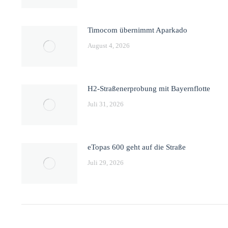
Timocom übernimmt Aparkado
August 4, 2026
H2-Straßenerprobung mit Bayernflotte
Juli 31, 2026
eTopas 600 geht auf die Straße
Juli 29, 2026