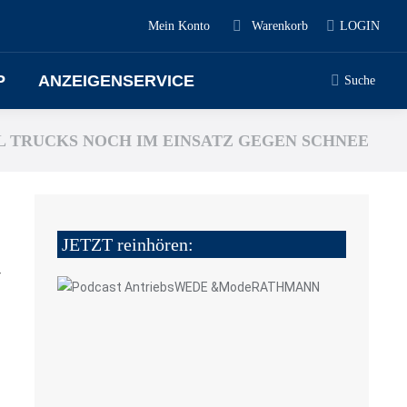
Mein Konto
Warenkorb
LOGIN
P
ANZEIGENSERVICE
Suche
L TRUCKS NOCH IM EINSATZ GEGEN SCHNEE
JETZT reinhören:
4