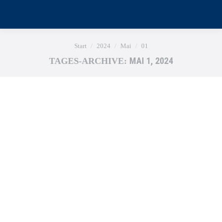
Sie befinden sich hier:
Start
2024
Mai
01
MAI 1, 2024
TAGES-ARCHIVE: