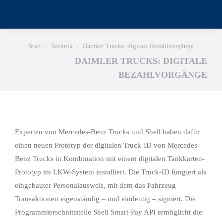
Sie befinden sich hier:
Start
Technik
Daimler Trucks: digitale Bezahlvorgänge
DAIMLER TRUCKS: DIGITALE
BEZAHLVORGÄNGE
Experten von Mercedes-Benz Trucks und Shell haben dafür
einen neuen Prototyp der digitalen Truck-ID von Mercedes-
Benz Trucks in Kombination mit einem digitalen Tankkarten-
Prototyp im LKW-System installiert. Die Truck-ID fungiert als
eingebauter Personalausweis, mit dem das Fahrzeug
Transaktionen eigenständig – und eindeutig – signiert. Die
Programmierschnittstelle Shell Smart-Pay API ermöglicht die