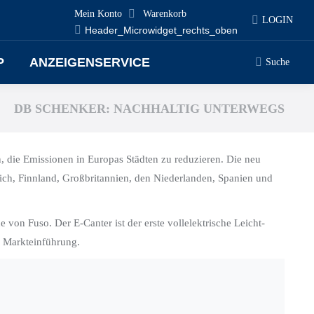
Mein Konto
Warenkorb
LOGIN
Header_Microwidget_rechts_oben
P
ANZEIGENSERVICE
Suche
Search:
DB SCHENKER: NACHHALTIG UNTERWEGS
, die Emissionen in Europas Städten zu reduzieren. Die neu
eich, Finnland, Großbritannien, den Niederlanden, Spanien und
von Fuso. Der E-Canter ist der erste vollelektrische Leicht-
e Markteinführung.