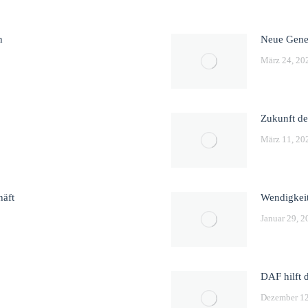
n
Neue Gener
März 24, 20
Zukunft de
März 11, 20
häft
Wendigkeit
Januar 29, 2
DAF hilft
Dezember 12