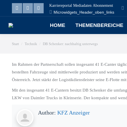
Karriereportal
Mediadaten
Abonnement
Microwidgets_Header_oben_links
Linkedin
Facebook
X
page
page
page
HOME
THEMENBEREICHE
opens
opens
opens
Sie befinden sich hier:
in
in
in
Start
Technik
DB Schenker: nachhaltig unterwegs
new
new
new
window
window
window
Im Rahmen der Partnerschaft sollen insgesamt 41 E-Canter tägli
bestellten Fahrzeuge sind mittlerweile produziert und werden se
Österreich. Jetzt stärkt der Logistikdienstleister seine E-Flotte 
Mit den insgesamt 41 E-Cantern besitzt DB Schenker die umfangrei
LKW von Daimler Trucks in Kleinserie. Der kompakte und wendige
Author:
KFZ Anzeiger