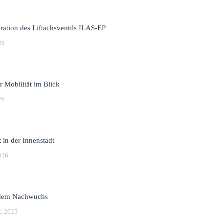
ation des Liftachsventils ILAS-EP
26
r Mobilität im Blick
26
 in der Innenstadt
026
 dem Nachwuchs
, 2025