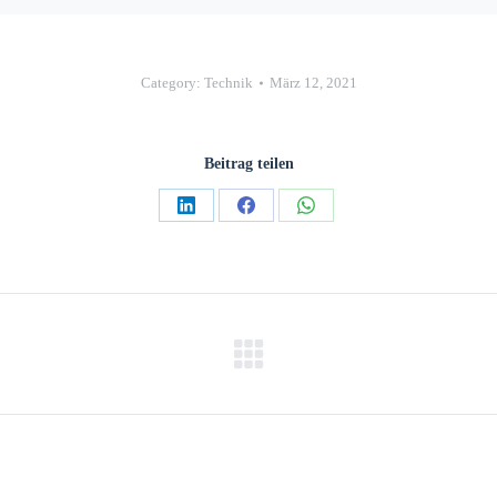
Category:
Technik
März 12, 2021
Beitrag teilen
Teilen
Teilen
Teilen
auf
auf
auf
LinkedIn
Facebook
WhatsApp
Nächster
Beitrag: