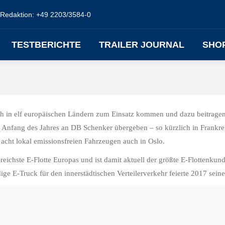
Redaktion: +49 2203/3584-0
TESTBERICHTE
TRAILER JOURNAL
SHO
ch in elf europäischen Ländern zum Einsatz kommen und dazu beitragen
it Anfang des Jahres an DB Schenker übergeben – so kürzlich in Frankr
mit acht lokal emissionsfreien Fahrzeugen auch in Oslo.
chste E-Flotte Europas und ist damit aktuell der größte E-Flottenkunde 
 E-Truck für den innerstädtischen Verteilerverkehr feierte 2017 sein