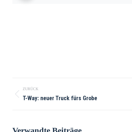
Kommentarnavigation
ZURÜCK
T-Way: neuer Truck fürs Grobe
Vorheriger
Beitrag:
Verwandte Beiträge