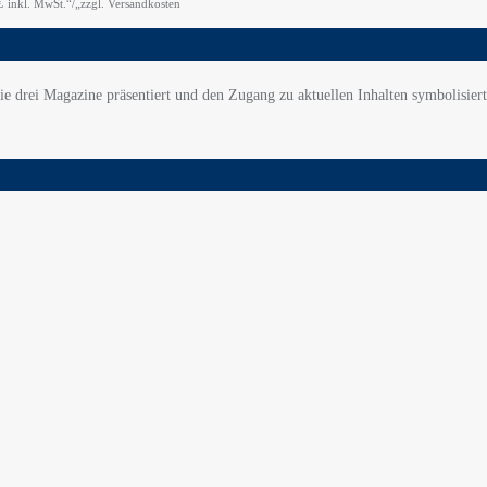
€
inkl. MwSt.“/„zzgl. Versandkosten