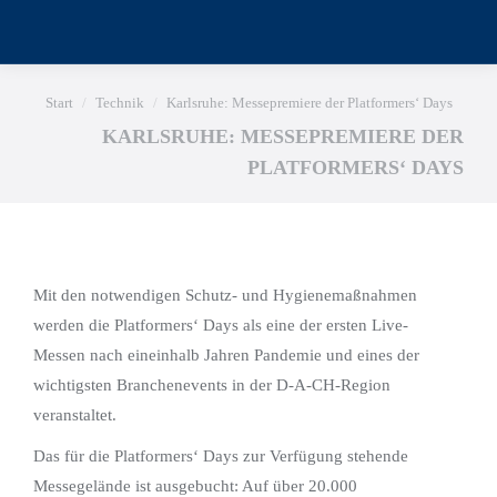
Sie befinden sich hier:
Start
Technik
Karlsruhe: Messepremiere der Platformers‘ Days
KARLSRUHE: MESSEPREMIERE DER
PLATFORMERS‘ DAYS
Mit den notwendigen Schutz- und Hygienemaßnahmen
werden die Platformers‘ Days als eine der ersten Live-
Messen nach eineinhalb Jahren Pandemie und eines der
wichtigsten Branchenevents in der D-A-CH-Region
veranstaltet.
Das für die Platformers‘ Days zur Verfügung stehende
Messegelände ist ausgebucht: Auf über 20.000