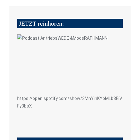
JETZT reinhören:
https://open.spotify.com/show/3MnYinKYoMLb8EiV
Fy3bsX