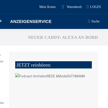
Mein Konto
Warenkorb
LOGIN
P
ANZEIGENSERVICE
Suche
NEUER CADDY: ALEXA AN BORD
o
der
JETZT reinhören:
 im