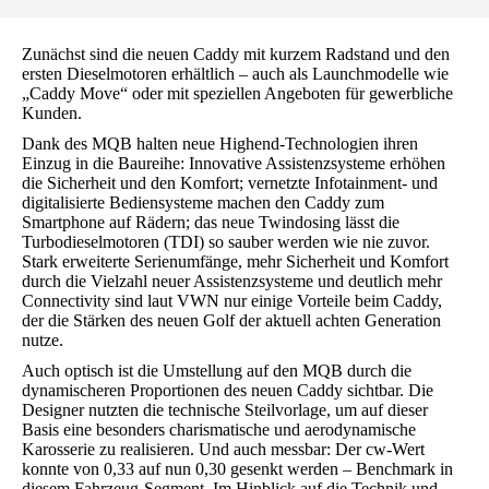
Zunächst sind die neuen Caddy mit kurzem Radstand und den
ersten Dieselmotoren erhältlich – auch als Launchmodelle wie
„Caddy Move“ oder mit speziellen Angeboten für gewerbliche
Kunden.
Dank des MQB halten neue Highend-Technologien ihren
Einzug in die Baureihe: Innovative Assistenzsysteme erhöhen
die Sicherheit und den Komfort; vernetzte Infotainment- und
digitalisierte Bediensysteme machen den Caddy zum
Smartphone auf Rädern; das neue Twindosing lässt die
Turbodieselmotoren (TDI) so sauber werden wie nie zuvor.
Stark erweiterte Serienumfänge, mehr Sicherheit und Komfort
durch die Vielzahl neuer Assistenzsysteme und deutlich mehr
Connectivity sind laut VWN nur einige Vorteile beim Caddy,
der die Stärken des neuen Golf der aktuell achten Generation
nutze.
Auch optisch ist die Umstellung auf den MQB durch die
dynamischeren Proportionen des neuen Caddy sichtbar. Die
Designer nutzten die technische Steilvorlage, um auf dieser
Basis eine besonders charismatische und aerodynamische
Karosserie zu realisieren. Und auch messbar: Der cw-Wert
konnte von 0,33 auf nun 0,30 gesenkt werden – Benchmark in
diesem Fahrzeug-Segment. Im Hinblick auf die Technik und