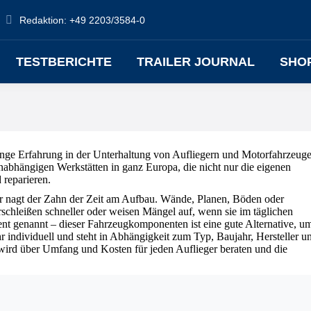
Redaktion: +49 2203/3584-0
TESTBERICHTE
TRAILER JOURNAL
SHO
lange Erfahrung in der Unterhaltung von Aufliegern und Motorfahrzeuge
unabhängigen Werkstätten in ganz Europa, die nicht nur die eigenen
 reparieren.
eller nagt der Zahn der Zeit am Aufbau. Wände, Planen, Böden oder
chleißen schneller oder weisen Mängel auf, wenn sie im täglichen
nt genannt – dieser Fahrzeugkomponenten ist eine gute Alternative, u
hr individuell und steht in Abhängigkeit zum Typ, Baujahr, Hersteller u
 wird über Umfang und Kosten für jeden Auflieger beraten und die