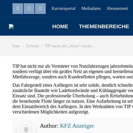
Karriereportal
Mediadaten
Abonnement
HOME
THEMENBEREICHE
Sie befinden sich hier:
Start
Technik
TIP macht die „Alten“ wieder…
TIP hat nicht nur als Vermieter von Nutzfahrzeugen jahrzehnte
sondern verfügt über ein großes Netz an eigenen und hersteller
Mietfahrzeuge, sondern auch Kundenflotten pflegen, warten und
Das Fahrgestell eines Aufliegers ist sehr solide, deutlich schn
zusätzliche Bauteile wie Ladebordwände und Kühlaggregate vers
Einsatz sind. Die professionelle Überholung – auch Refurbishme
die bestehende Flotte länger zu nutzen. Eine Aufarbeitung ist se
dem Einsatzbereich des Aufliegers. In den Werkstätten von TIP
verschiedenen Möglichkeiten aufgezeigt.
Author:
KFZ Anzeiger