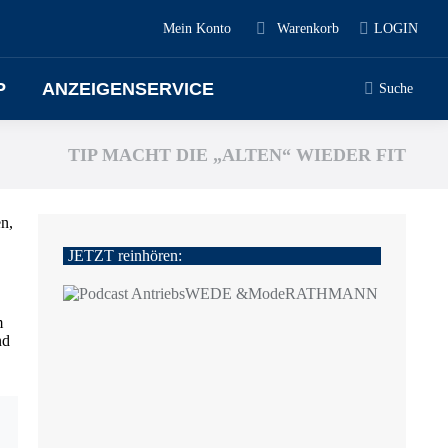
Mein Konto
Warenkorb
LOGIN
P
ANZEIGENSERVICE
Suche
TIP MACHT DIE „ALTEN“ WIEDER FIT
n,
JETZT reinhören:
m
nd