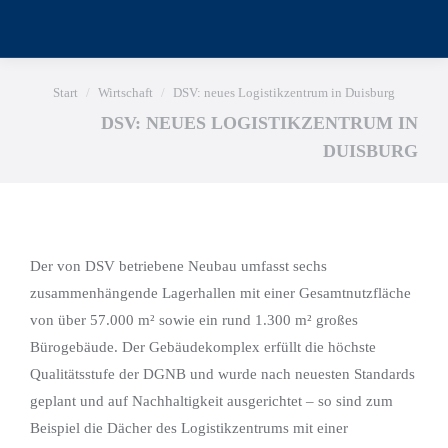
Sie befinden sich hier:
Start
Wirtschaft
DSV: neues Logistikzentrum in Duisburg
DSV: NEUES LOGISTIKZENTRUM IN
DUISBURG
Der von DSV betriebene Neubau umfasst sechs
zusammenhängende Lagerhallen mit einer Gesamtnutzfläche
von über 57.000 m² sowie ein rund 1.300 m² großes
Bürogebäude. Der Gebäudekomplex erfüllt die höchste
Qualitätsstufe der DGNB und wurde nach neuesten Standards
geplant und auf Nachhaltigkeit ausgerichtet – so sind zum
Beispiel die Dächer des Logistikzentrums mit einer