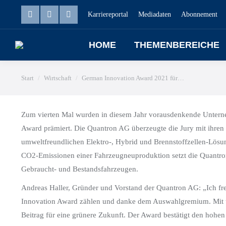
Karriereportal
Mediadaten
Abonnement
HOME
THEMENBEREICHE
Sie befinden sich hier:
Start
Wirtschaft
German Innovation Award 2021 für…
Zum vierten Mal wurden in diesem Jahr vorausdenkende Untern
Award prämiert. Die Quantron AG überzeugte die Jury mit ihren
umweltfreundlichen Elektro-, Hybrid und Brennstoffzellen-Lösun
CO2-Emissionen einer Fahrzeugneuproduktion setzt die Quantr
Gebraucht- und Bestandsfahrzeugen.
Andreas Haller, Gründer und Vorstand der Quantron AG: „Ich fr
Innovation Award zählen und danke dem Auswahlgremium. Mit u
Beitrag für eine grünere Zukunft. Der Award bestätigt den hohe