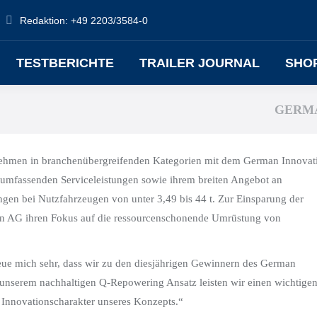
Redaktion: +49 2203/3584-0
TESTBERICHTE
TRAILER JOURNAL
SHO
GERMA
ehmen in branchenübergreifenden Kategorien mit dem German Innovat
 umfassenden Serviceleistungen sowie ihrem breiten Angebot an
gen bei Nutzfahrzeugen von unter 3,49 bis 44 t. Zur Einsparung der
on AG ihren Fokus auf die ressourcenschonende Umrüstung von
eue mich sehr, dass wir zu den diesjährigen Gewinnern des German
nserem nachhaltigen Q-Repowering Ansatz leisten wir einen wichtige
n Innovationscharakter unseres Konzepts.“