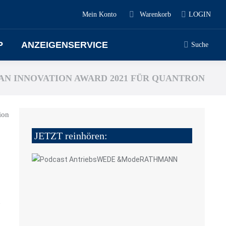
Mein Konto
Warenkorb
LOGIN
P
ANZEIGENSERVICE
Suche
N INNOVATION AWARD 2021 FÜR QUANTRON
ion
JETZT reinhören:
n