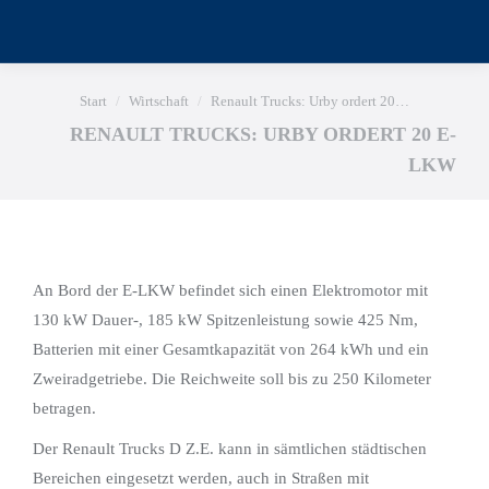
Sie befinden sich hier:
Start
Wirtschaft
Renault Trucks: Urby ordert 20…
RENAULT TRUCKS: URBY ORDERT 20 E-
LKW
An Bord der E-LKW befindet sich einen Elektromotor mit
130 kW Dauer-, 185 kW Spitzenleistung sowie 425 Nm,
Batterien mit einer Gesamtkapazität von 264 kWh und ein
Zweiradgetriebe. Die Reichweite soll bis zu 250 Kilometer
betragen.
Der Renault Trucks D Z.E. kann in sämtlichen städtischen
Bereichen eingesetzt werden, auch in Straßen mit