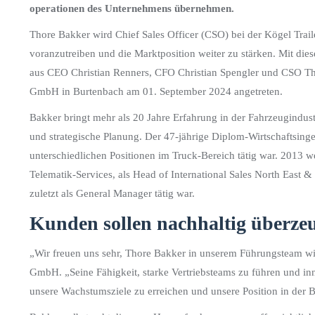
operationen des Unternehmens übernehmen.
Thore Bakker wird Chief Sales Officer (CSO) bei der Kögel Trai
voranzutreiben und die Marktposition weiter zu stärken. Mit die
aus CEO Christian Renners, CFO Christian Spengler und CSO Tho
GmbH in Burtenbach am 01. September 2024 angetreten.
Bakker bringt mehr als 20 Jahre Erfahrung in der Fahrzeugindust
und strategische Planung. Der 47-jährige Diplom-Wirtschaftsinge
unterschiedlichen Positionen im Truck-Bereich tätig war. 2013 w
Telematik-Services, als Head of International Sales North Eas
zuletzt als General Manager tätig war.
Kunden sollen nachhaltig überze
„Wir freuen uns sehr, Thore Bakker in unserem Führungsteam wi
GmbH. „Seine Fähigkeit, starke Vertriebsteams zu führen und inn
unsere Wachstumsziele zu erreichen und unsere Position in der B