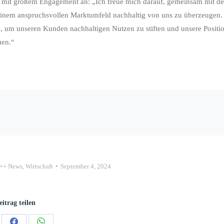
ch mit großem Engagement an: „Ich freue mich darauf, gemeinsam mit d
nem anspruchsvollen Marktumfeld nachhaltig von uns zu überzeugen.
, um unseren Kunden nachhaltigen Nutzen zu stiften und unsere Positi
uen.“
++ News
,
Wirtschaft
September 4, 2024
eitrag teilen