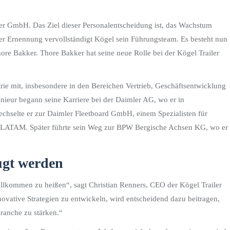
ler GmbH. Das Ziel dieser Personalentscheidung ist, das Wachstum
ser Ernennung vervollständigt Kögel sein Führungsteam. Es besteht nun
re Bakker. Thore Bakker hat seine neue Rolle bei der Kögel Trailer
rie mit, insbesondere in den Bereichen Vertrieb, Geschäftsentwicklung
nieur begann seine Karriere bei der Daimler AG, wo er in
echselte er zur Daimler Fleetboard GmbH, einem Spezialisten für
t & LATAM. Später führte sein Weg zur BPW Bergische Achsen KG, wo er
ugt werden
llkommen zu heißen“, sagt Christian Renners, CEO der Kögel Trailer
ovative Strategien zu entwickeln, wird entscheidend dazu beitragen,
ranche zu stärken.“