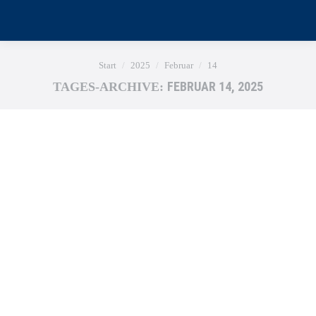
Sie befinden sich hier:
Start
2025
Februar
14
FEBRUAR 14, 2025
TAGES-ARCHIVE: