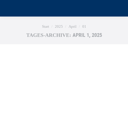
Sie befinden sich hier:
Start
2025
April
01
APRIL 1, 2025
TAGES-ARCHIVE: