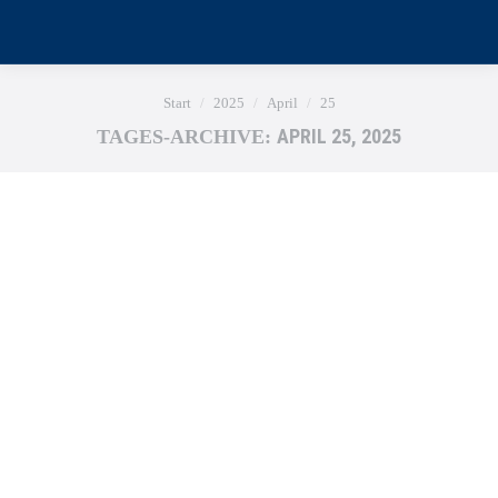
Sie befinden sich hier:
Start
2025
April
25
APRIL 25, 2025
TAGES-ARCHIVE: