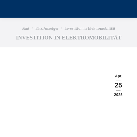
Sie befinden sich hier:
Start
KFZ Anzeiger
Investition in Elektromobilität
INVESTITION IN ELEKTROMOBILITÄT
Apr.
25
2025