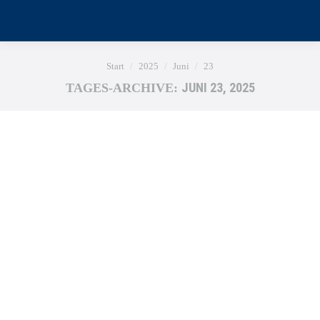
Sie befinden sich hier:
Start
2025
Juni
23
JUNI 23, 2025
TAGES-ARCHIVE: