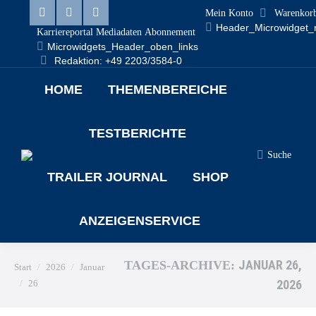
Mein Konto
Warenkor
Header_Microwidget_
Karriereportal
Mediadaten
Abonnement
Microwidgets_Header_oben_links
Redaktion: +49 2203/3584-0
HOME
THEMENBEREICHE
TESTBERICHTE
Suche
TRAILER JOURNAL
SHOP
ANZEIGENSERVICE
Sie befinden sich hier:
JANUAR 26,
TAGES-ARCHIVE:
Start
2026
Januar
2026
26