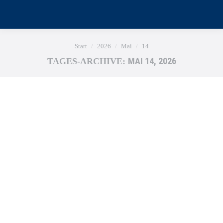
Sie befinden sich hier:
Start
2026
Mai
14
MAI 14, 2026
TAGES-ARCHIVE: