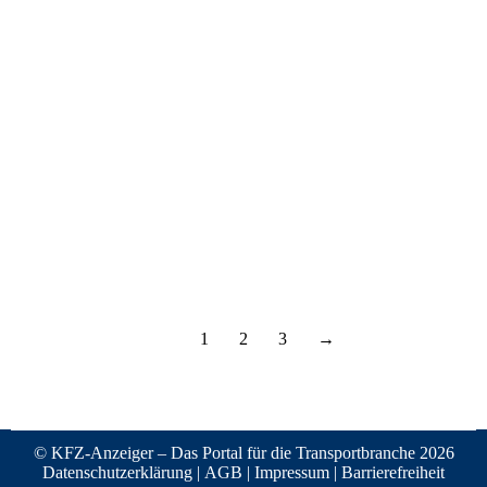
1
2
3
→
© KFZ-Anzeiger – Das Portal für die Transportbranche 2026
Datenschutzerklärung
|
AGB
|
Impressum
|
Barrierefreiheit