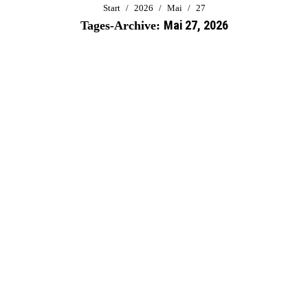
Sie befinden sich hier:
Start
2026
Mai
27
Mai 27, 2026
Tages-Archive: