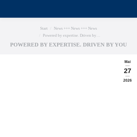
Sie befinden sich hier:
Start
News +++ News +++ News
Powered by expertise. Driven by…
POWERED BY EXPERTISE. DRIVEN BY YOU
Mai
27
2026