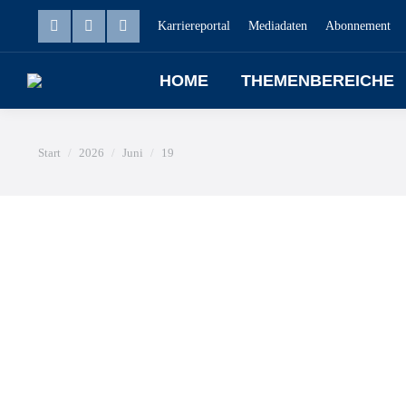
Karriereportal
Mediadaten
Abonnement
HOME
THEMENBEREICHE
Sie befinden sich hier:
Start
2026
Juni
19