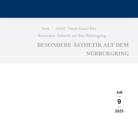
Sie befinden sich hier:
Start
ADAC Truck-Grand-Prix
Besondere Ästhetik auf dem Nürburgring
BESONDERE ÄSTHETIK AUF DEM
NÜRBURGRING
Juli
9
2025