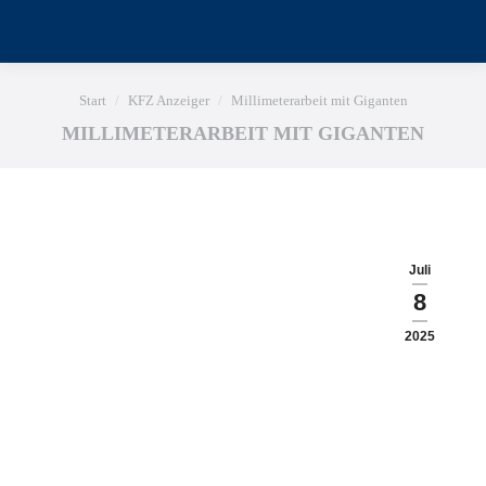
Sie befinden sich hier:
Start
KFZ Anzeiger
Millimeterarbeit mit Giganten
MILLIMETERARBEIT MIT GIGANTEN
Juli
8
2025