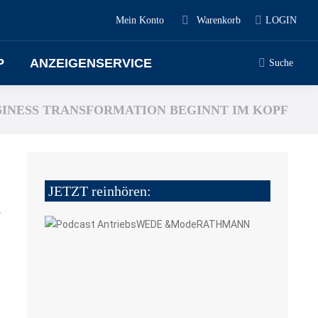
Mein Konto
Warenkorb
LOGIN
P
ANZEIGENSERVICE
Suche
SINESS TRANSFORMATION BEGINNT IM KOPF
JETZT reinhören:
5