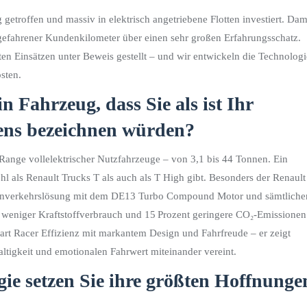
 getroffen und massiv in elektrisch angetriebene Flotten investiert. Dam
 gefahrener Kundenkilometer über einen sehr großen Erfahrungsschatz.
ten Einsätzen unter Beweis gestellt – und wir entwickeln die Technologi
osten.
 Fahrzeug, dass Sie als ist Ihr
ens bezeichnen würden?
 Range vollelektrischer Nutzfahrzeuge – von 3,1 bis 44 Tonnen. Ein
hl als Renault Trucks T als auch als T High gibt. Besonders der Renault
 Fernverkehrslösung mit dem DE13 Turbo Compound Motor und sämtliche
t weniger Kraftstoffverbrauch und 15 Prozent geringere CO₂-Emissionen
art Racer Effizienz mit markantem Design und Fahrfreude – er zeigt
ltigkeit und emotionalen Fahrwert miteinander vereint.
ie setzen Sie ihre größten Hoffnunge