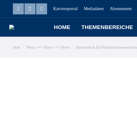
Karriereportal
Mediadaten
Abonnement
HOME
THEMENBEREICHE
Sie befinden sich hier:
Start
News +++ News +++ News
Spatenstich für Produktionserweiter