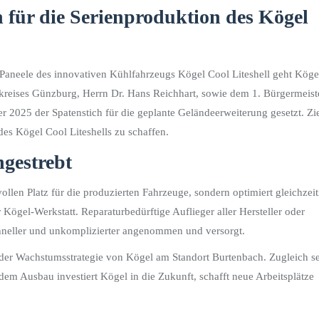
n für die Serienproduktion des Kögel
 Paneele des innovativen Kühlfahrzeugs Kögel Cool Liteshell geht Köge
reises Günzburg, Herrn Dr. Hans Reichhart, sowie dem 1. Bürgermeist
2025 der Spatenstich für die geplante Geländeerweiterung gesetzt. Zi
 des Kögel Cool Liteshells zu schaffen.
ngestrebt
len Platz für die produzierten Fahrzeuge, sondern optimiert gleichzeit
 Kögel-Werkstatt. Reparaturbedürftige Auflieger aller Hersteller oder
chneller und unkomplizierter angenommen und versorgt.
 der Wachstumsstrategie von Kögel am Standort Burtenbach. Zugleich se
dem Ausbau investiert Kögel in die Zukunft, schafft neue Arbeitsplätze