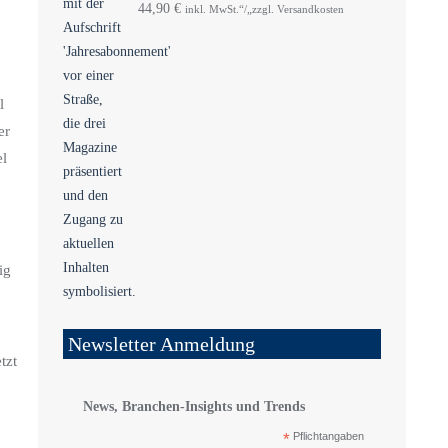
44,90
€
inkl. MwSt.“/„zzgl. Versandkosten
l
er
el
ig
Newsletter Anmeldung
tzt
News, Branchen-Insights und Trends
*
Pflichtangaben